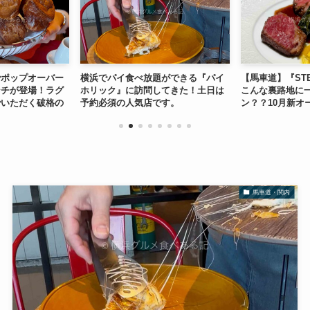
でポップオーバー
横浜でパイ食べ放題ができる『パイ
【馬車道】『STE
ンチが登場！ラグ
ホリック』に訪問してきた！土日は
こんな裏路地に
でいただく破格の
予約必須の人気店です。
ン？？10月新オ
ストラン！
馬車道・関内