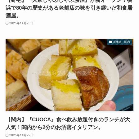
【野毛】『大衆しゃぶしゃぶ勝治』が新オープン！横
浜で80年の歴史がある老舗店の味を引き継いだ和食居
酒屋。
2025年11月25日
馬車道・関内
【関内】『CUOCA』食べ飲み放題付きのランチが大
人気！関内から2分のお洒落イタリアン。
2025年11月22日